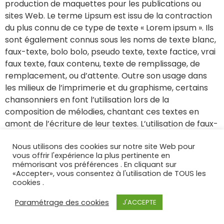
production de maquettes pour les publications ou
sites Web. Le terme Lipsum est issu de la contraction
du plus connu de ce type de texte « Lorem ipsum ». Ils
sont également connus sous les noms de texte blanc,
faux-texte, bolo bolo, pseudo texte, texte factice, vrai
faux texte, faux contenu, texte de remplissage, de
remplacement, ou d’attente. Outre son usage dans
les milieux de l’imprimerie et du graphisme, certains
chansonniers en font l’utilisation lors de la
composition de mélodies, chantant ces textes en
amont de l’écriture de leur textes. L’utilisation de faux-
textes aurait déjà été une pratique courante depuis le
Nous utilisons des cookies sur notre site Web pour
16ème siècle dans les milieux de l’imprimerie et de la
vous offrir l'expérience la plus pertinente en
composition.
mémorisant vos préférences . En cliquant sur
«Accepter», vous consentez à l'utilisation de TOUS les
cookies .
Courtage en assurances pour les particuliers et les
professionnels
Paramétrage des cookies
J'ACCEPTE
Tous droits réservés